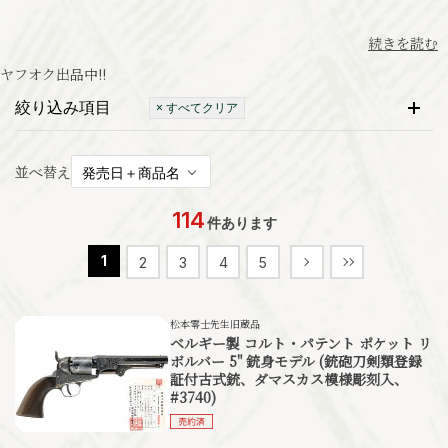
続きを読む
ヤフオク出品中
!!
絞り込み項目
× すべてクリア
並べ替え
114
件あります
1
2
3
4
5
松本零士先生旧蔵品
ベルギー製 コルト・パテント ポケット リ
ボルバー 5" 銃身モデル (銃砲刀剣類登録
証付古式銃、ダマスカス模様彫刻入、
#3740)