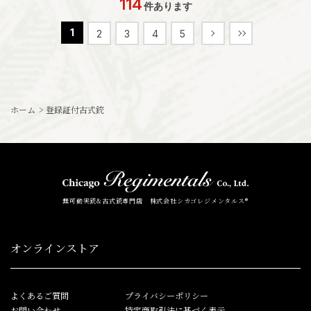
114
件あります
1
2
3
4
5
ホーム
>
登録証付古式銃
無可動実銃&古式銃専門店 株式会社シカゴレジメンタルス®
オンラインストア
よくあるご質問
プライバシーポリシー
お問い合わせ
特定商取引法に基づく表示