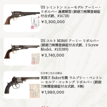
US レミントン ニューモデル アーミー・
リボルバー 過渡期型 (銃砲刀剣類登録証
付古式銃、#16718)
￥3,300,000
US コルト M1860 アーミー リボルバー
(銃砲刀剣類登録証付古式銃、3 Screw
Model、#131389)
￥3,740,000
松本零士先生旧蔵品
英国 F. Baker社製 ウエブリー・ベントレ
ー セルフ・コッキング リボルバー (銃砲
刀剣類登録証付古式銃、#無)
￥1,980,000