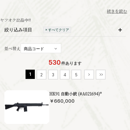
続きを読む
ヤフオク出品中
!!
絞り込み項目
× すべてクリア
並べ替え
530
件あります
1
2
3
4
5
HK91 自動小銃 (#A021694)*
￥660,000