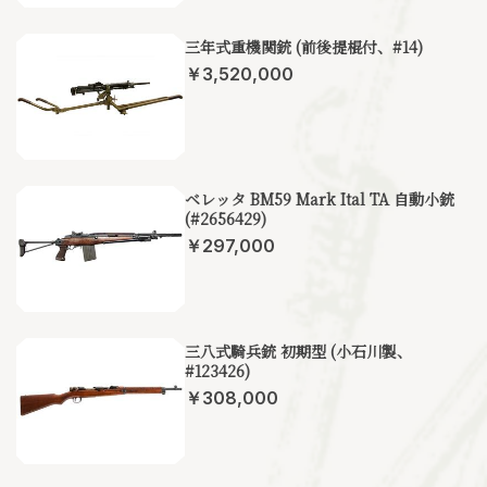
三年式重機関銃 (前後提棍付、#14)
￥3,520,000
ベレッタ BM59 Mark Ital TA 自動小銃
(#2656429)
￥297,000
三八式騎兵銃 初期型 (小石川製、
#123426)
￥308,000