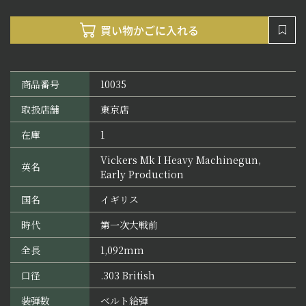
商品番号
10035
取扱店舗
東京店
在庫
1
Vickers Mk I Heavy Machinegun,
英名
Early Production
国名
イギリス
時代
第一次大戦前
全長
1,092mm
口径
.303 British
装弾数
ベルト給弾