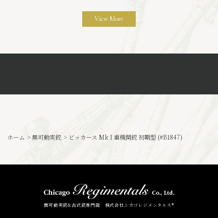
View More
ホーム
>
無可動実銃
>
ビッカース Mk I 重機関銃 初期型 (#B1847)
無可動実銃&古式銃専門店 株式会社シカゴレジメンタルス®