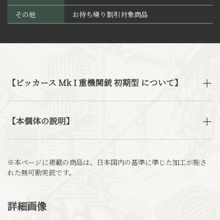
その他
お持ち帰り割引対象商品
【ビッカース Mk I 重機関銃 初期型 について】
【本個体の説明】
※本ページに掲載の商品は、日本国内の基準に準じた加工が施さ
れた無可動実銃です。
詳細画像