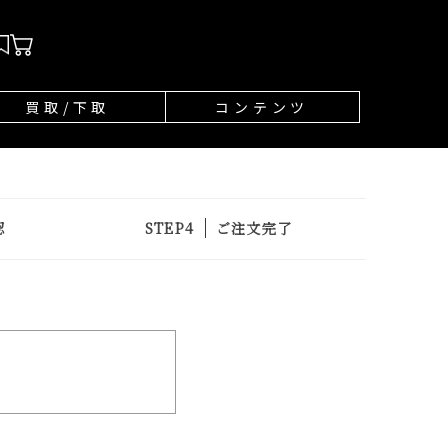
買取/下取
コンテンツ
認
ご注文完了