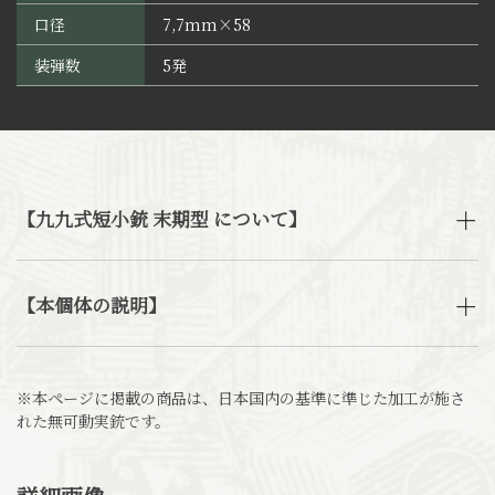
口径
7,7mm×58
装弾数
5発
【九九式短小銃 末期型 について】
【本個体の説明】
※本ページに掲載の商品は、日本国内の基準に準じた加工が施さ
れた無可動実銃です。