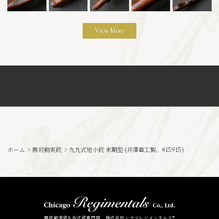
View More
ホーム
>
無可動実銃
>
九九式短小銃 末期型 (井澤重工製、#15915)
無可動実銃&古式銃専門店 株式会社シカゴレジメンタルス®