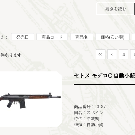
続きを読む
替え：
発売日
商品コード
商品名
価格(安い順)
最初
前
4
件あります
セトメ モデロC 自動小銃 (
商品番号：10187
国名：スペイン
時代：冷戦期
種類：自動小銃