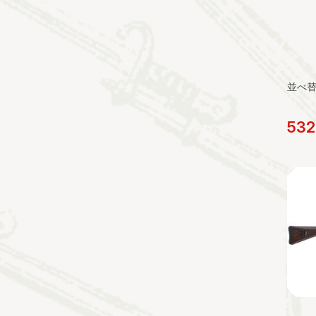
並べ
532