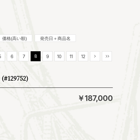
価格(高い順)
発売日＋商品名
8
5
6
7
9
10
11
12
次
最後
#129752)
￥187,000