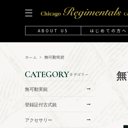
ABOUT US
はじめての方へ
ホーム
>
無可動実銃
無
CATEGORY
カテゴリー
無可動実銃
登録証付古式銃
アクセサリー