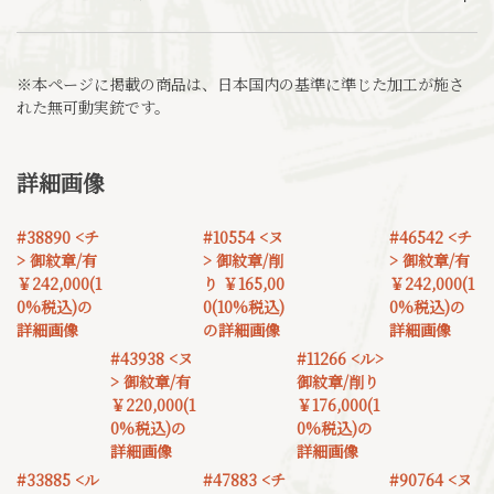
※本ページに掲載の商品は、日本国内の基準に準じた加工が施さ
れた無可動実銃です。
詳細画像
#38890 <チ
#10554 <ヌ
#46542 <チ
> 御紋章/有
> 御紋章/削
> 御紋章/有
￥242,000(1
り ￥165,00
￥242,000(1
0%税込)の
0(10%税込)
0%税込)の
詳細画像
の詳細画像
詳細画像
#43938 <ヌ
#11266 <ル>
> 御紋章/有
御紋章/削り
￥220,000(1
￥176,000(1
0%税込)の
0%税込)の
詳細画像
詳細画像
#33885 <ル
#47883 <チ
#90764 <ヌ