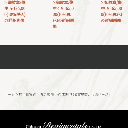
> 御紋章/傷
> 御紋章/傷
> 御紋章/傷
中 ￥176,00
中< ￥165,0
中 ￥165,00
0(10%税込)
00(10%税
0(10%税込)
の詳細画像
込)の詳細画
の詳細画像
像
ホーム
>
無可動実銃
>
九九式短小銃 末期型 (名古屋製、代表ページ)