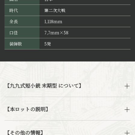
時代
第二次大戦
全長
1,118mm
口径
7,7mm×58
装弾数
5発
【九九式短小銃 末期型 について】
【本ロットの説明】
【その他の情報】