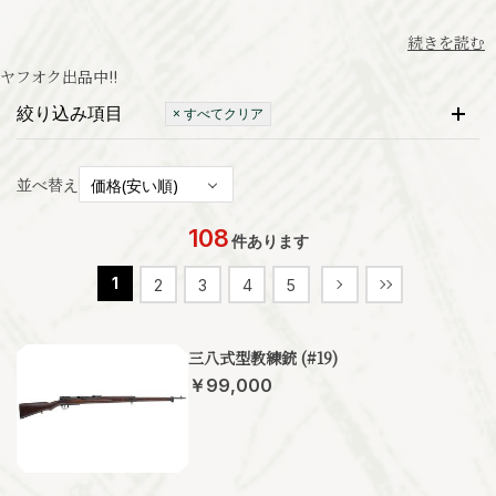
続きを読む
ヤフオク出品中
!!
絞り込み項目
× すべてクリア
並べ替え
108
件あります
1
2
3
4
5
三八式型教練銃 (#19)
￥99,000