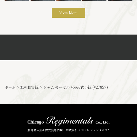
View More
ホーム
>
無可動実銃
>
シャム モーゼル 45/66式小銃 (#27859)
無可動実銃&古式銃専門店 株式会社シカゴレジメンタルス®