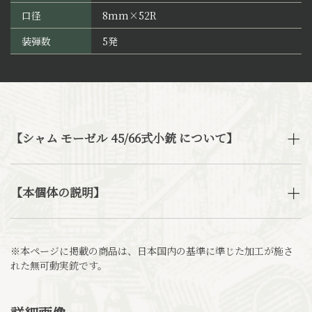
口径
8mm×52R
装弾数
5発
【シャム モーゼル 45/66式小銃 について】
【本個体の説明】
※本ページに掲載の商品は、日本国内の基準に準じた加工が施さ
れた無可動実銃です。