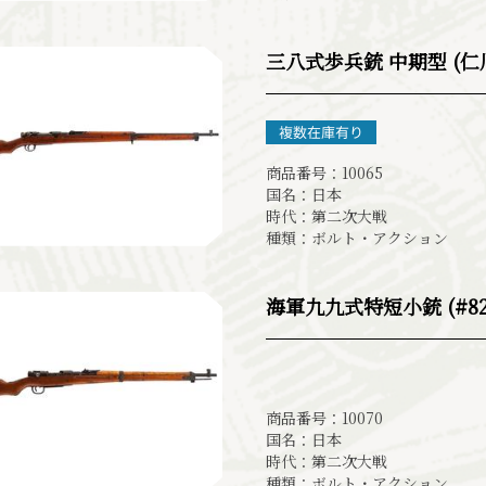
三八式歩兵銃 中期型 (
商品番号：10065
国名：日本
時代：第二次大戦
種類：ボルト・アクション
海軍九九式特短小銃 (#82
商品番号：10070
国名：日本
時代：第二次大戦
種類：ボルト・アクション