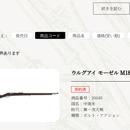
続きを読む
替え：
発売日
商品コード
商品名
価格(安い順)
件あります
ウルグアイ モーゼル M1871
商品番号：10040
国名：中南米
時代：第一次大戦
種類：ボルト・アクション