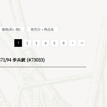
価格(高い順)
発売日＋商品名
1
2
3
4
5
6
次
最後
/94 歩兵銃 (#73033)