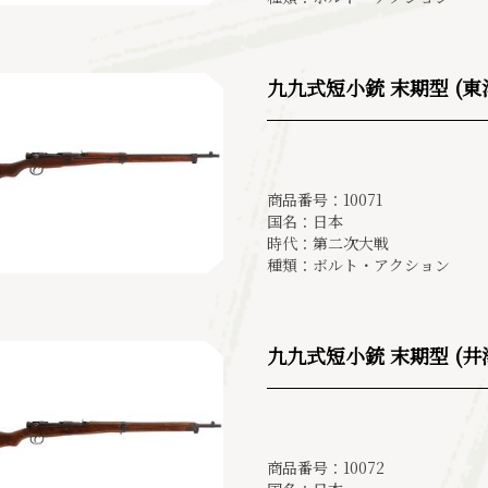
九九式短小銃 末期型 (東洋
商品番号：10071
国名：日本
時代：第二次大戦
種類：ボルト・アクション
九九式短小銃 末期型 (井澤
商品番号：10072