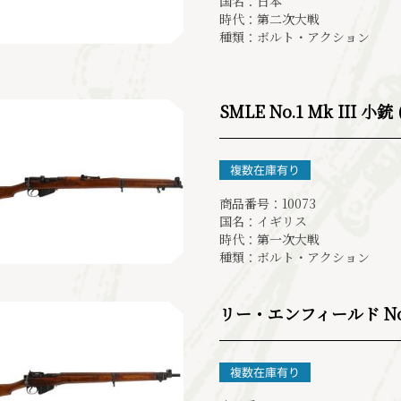
国名：日本
時代：第二次大戦
種類：ボルト・アクション
SMLE No.1 Mk III 小
商品番号：10073
国名：イギリス
時代：第一次大戦
種類：ボルト・アクション
リー・エンフィールド No.