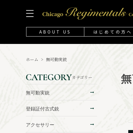
ABOUT US
はじめての方へ
ホーム
>
無可動実銃
無
CATEGORY
カテゴリー
無可動実銃
登録証付古式銃
アクセサリー