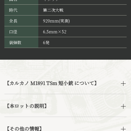
時代
第二次大戦
全長
920mm(実測)
口径
6,5mm×52
装弾数
6発
【カルカノ M1891 TSm 短小銃 について】
【本ロットの説明】
【その他の情報】