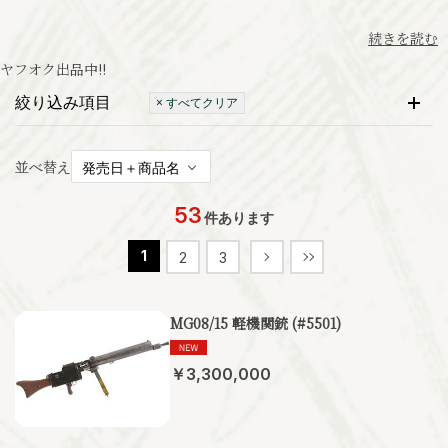
続きを読む
ヤフオク出品中
!!
絞り込み項目
× すべてクリア
並べ替え
53
件あります
1
2
3
MG08/15 軽機関銃 (#5501)
￥3,300,000