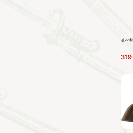
並べ
319