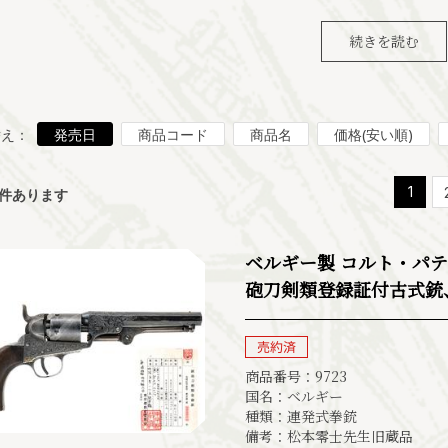
続きを読む
替え：
発売日
商品コード
商品名
価格(安い順)
1
件あります
ベルギー製 コルト・パテン
砲刀剣類登録証付古式銃、
商品番号：9723
国名：ベルギー
種類：連発式拳銃
備考：松本零士先生旧蔵品