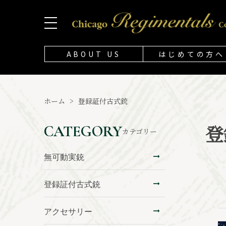
ABOUT US
はじめての方へ
ホーム
>
登録証付古式銃
登
CATEGORY
カテゴリー
無可動実銃
登録証付古式銃
アクセサリー