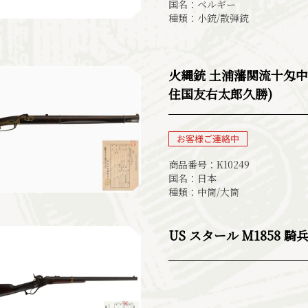
国名：ベルギー
種類：小銃/散弾銃
火縄銃 土浦藩関流十匁中
住国友右太郎久勝)
商品番号：K10249
国名：日本
種類：中筒/大筒
US スタール M1858 