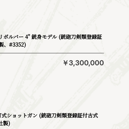
 リボルバー 4" 銃身モデル (銃砲刀剣類登録証
#3352)
￥3,300,000
打式ショットガン (銃砲刀剣類登録証付古式
x社製)