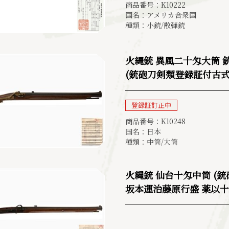
商品番号：K10222
国名：アメリカ合衆国
種類：小銃/散弾銃
火縄銃 異風二十匁大筒
(銃砲刀剣類登録証付古式
商品番号：K10248
国名：日本
種類：中筒/大筒
火縄銃 仙台十匁中筒 (
坂本運治藤原行盛 薬以十