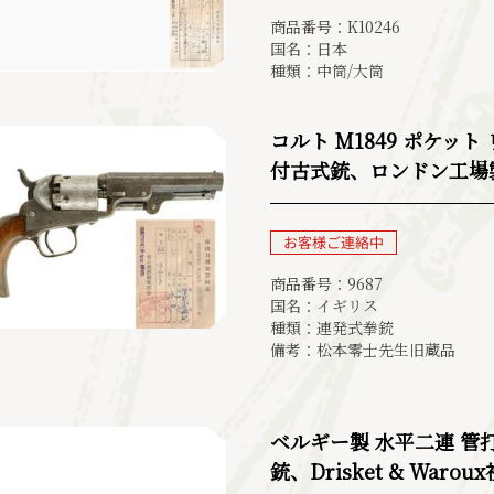
商品番号：K10246
国名：日本
種類：中筒/大筒
コルト M1849 ポケット
付古式銃、ロンドン工場製、
商品番号：9687
国名：イギリス
種類：連発式拳銃
備考：松本零士先生旧蔵品
ベルギー製 水平二連 管
銃、Drisket & Warou