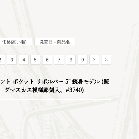
価格(高い順)
発売日＋商品名
2
3
4
5
6
7
8
9
次
最後
ト ポケット リボルバー 5" 銃身モデル (銃
ダマスカス模様彫刻入、#3740)