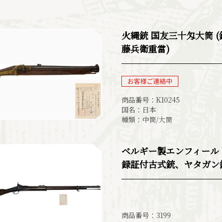
火縄銃 国友三十匁大筒 
藤兵衛重當)
商品番号：K10245
国名：日本
種類：中筒/大筒
ベルギー製エンフィールド
録証付古式銃、ヤタガン
商品番号：3199