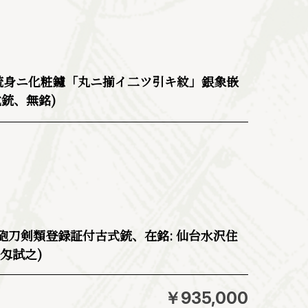
 銃身ニ化粧鑢「丸ニ揃イ二ツ引キ紋」銀象嵌
銃、無銘)
銃砲刀剣類登録証付古式銃、在銘: 仙台水沢住
匁試之)
￥935,000