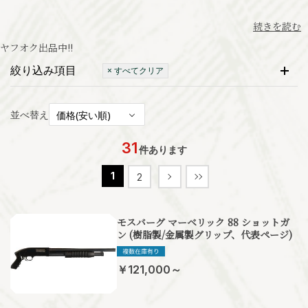
続きを読む
ヤフオク出品中
!!
絞り込み項目
× すべてクリア
並べ替え
31
件あります
1
2
モスバーグ マーベリック 88 ショットガ
ン (樹脂製/金属製グリップ、代表ページ)
￥121,000～