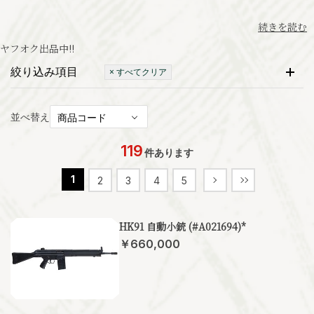
続きを読む
ヤフオク出品中
!!
絞り込み項目
× すべてクリア
並べ替え
119
件あります
1
2
3
4
5
HK91 自動小銃 (#A021694)*
￥660,000