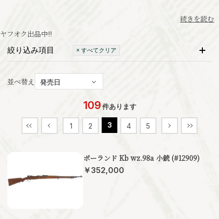
続きを読む
ヤフオク出品中
!!
絞り込み項目
× すべてクリア
並べ替え
109
件あります
3
1
2
4
5
ポーランド Kb wz.98a 小銃 (#12909)
￥352,000