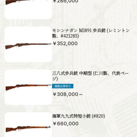
￥286,000
モシンナガン M1891 歩兵銃 (レミントン
製、#421285)
￥352,000
三八式歩兵銃 中期型 (仁川製、代表ペー
ジ)
￥308,000～
海軍九九式特短小銃 (#820)
￥660,000