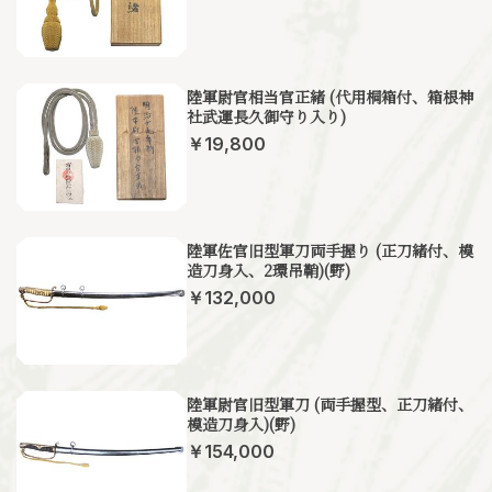
陸軍尉官相当官正緒 (代用桐箱付、箱根神
社武運長久御守り入り)
￥19,800
陸軍佐官旧型軍刀両手握り (正刀緒付、模
造刀身入、2環吊鞘)(野)
￥132,000
陸軍尉官旧型軍刀 (両手握型、正刀緒付、
模造刀身入)(野)
￥154,000