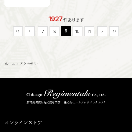
1927
件あります
9
7
8
10
11
ホーム
>
アクセサリー
無可動実銃&古式銃専門店 株式会社シカゴレジメンタルス®
オンラインストア