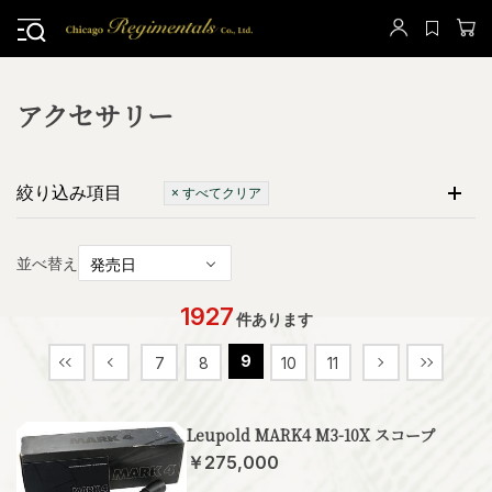
アクセサリー
絞り込み項目
× すべてクリア
並べ替え
1927
件あります
9
7
8
10
11
Leupold MARK4 M3-10X スコープ
￥275,000