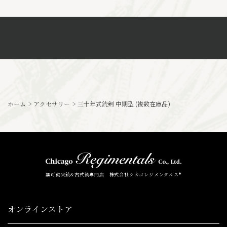
ホーム
>
アクセサリー
>
三十年式銃剣 中期型 (複数在庫品)
無可動実銃&古式銃専門店 株式会社シカゴレジメンタルス®
オンラインストア