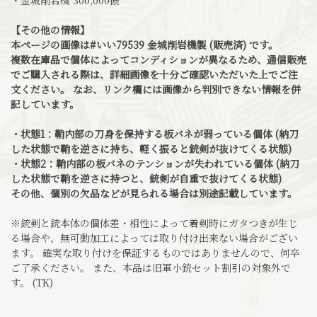
【その他の情報】
本ページの画像は#いい79539 金城削岩機製 (販売済) です。
複数在庫品で個体によってコンディションが異なるため、通信販売
でご購入される際は、詳細画像を十分ご確認いただいた上でご注
文ください。 なお、リンク欄には画像から判別できない情報を併
記しています。
・状態1：鞘内部の刀身を保持する板バネが弱っている個体 (納刀
した状態で鞘を逆さに持ち、軽く振ると銃剣が抜けてくる状態)
・状態2：鞘内部の板バネのテンションが失われている個体 (納刀
した状態で鞘を逆さに持つと、銃剣が自重で抜けてくる状態)
その他、個別の欠品などが見られる場合は別途記載しています。
※銃剣と銃本体の個体差・相性によって着剣時にガタつきが生じ
る場合や、無可動加工によっては取り付け出来ない場合がござい
ます。 確実な取り付けを保証するものではありませんので、何卒
ご了承ください。 また、本品は旧軍小銃セット割引の対象外で
す。 (TK)