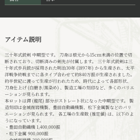
アイテム説明
三十年式銃剣 中期型です。 刀身は根元から15cm未満の位置で切
断されており、切断済みの剣先が付属します。 三十年式銃剣は三
十年式歩兵銃が採用された明治30年 (1897年) から生産され、太平
洋戦争終戦までに各タイプ合わせて約840万振が生産されました。
約半世紀に渡って生産が行われたため、時代によって各部形状、
刀身仕上げ (白磨き/黒染め) 、製造工場の刻印など、多くのバリエ
ーションが見られます。
本ロットは鍔 (龍尾) 部分がストレート状になった中期型です。 製
造刻印は金城削岩機製、豊田自動織機製、松下金属製などのバリ
エーションが見られます。 各工場の生産数 (推定値) は、以下のよ
うになっています。
・豊田自動織機 1,400,000振
・松下金属 900,000振
・金城削岩機 300,000振