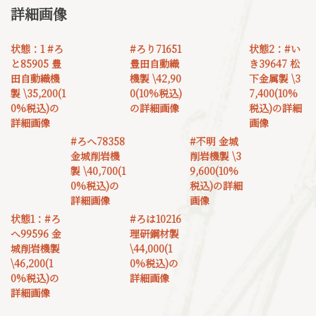
詳細画像
状態：1 #ろ
#ろり71651
状態2：#い
と85905 豊
豊田自動織
き39647 松
田自動織機
機製 \42,90
下金属製 \3
製 \35,200(1
0(10%税込)
7,400(10%
0%税込)の
の詳細画像
税込)の詳細
詳細画像
画像
#ろへ78358
#不明 金城
金城削岩機
削岩機製 \3
製 \40,700(1
9,600(10%
0%税込)の
税込)の詳細
詳細画像
画像
状態1：#ろ
#ろは10216
へ99596 金
理研鋼材製
城削岩機製
\44,000(1
\46,200(1
0%税込)の
0%税込)の
詳細画像
詳細画像