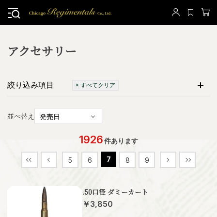
アクセサリー
絞り込み項目
× すべてクリア
並べ替え
1926
件あります
7
5
6
8
9
.50口径 ダミーカート
￥3,850