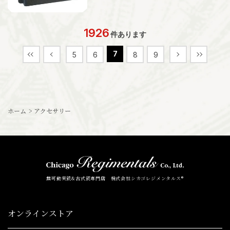
1926
件あります
7
5
6
8
9
ホーム
>
アクセサリー
無可動実銃&古式銃専門店 株式会社シカゴレジメンタルス®
オンラインストア