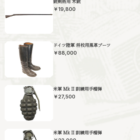
銃剣術用 木銃
￥19,800
ドイツ陸軍 将校用黒革ブーツ
￥88,000
米軍 Mk II 訓練用手榴弾
￥27,500
米軍 Mk II 訓練用手榴弾