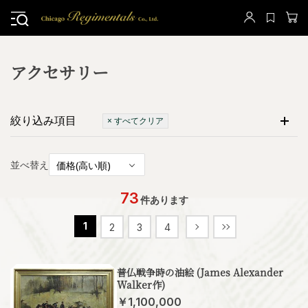
アクセサリー
絞り込み項目
× すべてクリア
並べ替え
73
件あります
1
2
3
4
普仏戦争時の油絵 (James Alexander
Walker作)
￥1,100,000