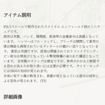
アイテム説明
約1/2スケールで制作されたスナイドル エンフィールド銃のミニチ
ュアです。
銃床は木製、バンド、機関部、銃身等の金属部分は真鍮となって
います。 ハンマーはフル・コックし、ブリーチは開閉して薬莢の
排出機能も再現されているディテールの細かい造りとなっていま
す。 薬室は空洞ですが、銃身は閉塞されておりファイアリング・
ピン部分は筒抜けとなっている撃発機構の省かれた構造となって
います。 合皮製のスリングは健在ですが、負荷がかかると断裂す
る恐れがあるため取り扱いには注意が必要です。 サイド・ロック
には1860の刻印が見られます。
全体に若干小傷が散見され、真鍮が地となっている部分は経年に
よる変色が見られます。 (YS)
詳細画像