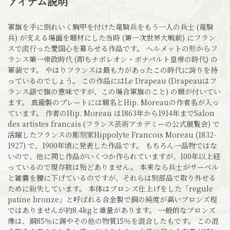
アイテム説明
軍旗を手に倒れいく胸甲を付けた竜騎兵をもう一人の兵士 (竜騎
兵) が支える場面を題材にした当時 (第一次世界大戦前) にフラン
スで流行った愛国心を募らせる作品です。 ヘルメットの形からフ
ランス第一帝政時代 (即ちナポレオン・ボナパルト皇帝の時代) の
軍装です。 やはりフランスは最も力があったこの時代に誇りを持
っているのでしょう。 この作品にはLe Drapeau (Drapeauはフ
ランス語で旗の意味ですが、この場合軍旗のこと) の題が付いてい
ます。 真鍮製のプレートには題名とHip. Moreauの作者名が入っ
ています。 作者のHip. Moreau は1863年から1914年までSalon
des artistes francais (フランス芸術アカデミーの公式展覧会) で
活躍したフランスの彫刻家Hippolyte Francois Moreau (1832-
1927) で、1900年頃に発表した作品です。 もちろん一品物ではな
いので、他に同じ作品がいくつか作られていますが、100年以上経
っているので現存数は殆どありません。 本来なら兵士がサーベル
と雑嚢を腰に下げているのですが、それらは別部品で取り外せる
ために紛失しています。 本体はブロンズ仕上げをした「regule
patine bronze」と呼ばれる合金製で銅の純度が高いブロンズ程
ではありませんが約8.4kgと重量があります。 一般的なブロンズ
像は、銅85％に錫やその他の物質15％を混合したもです。 この混