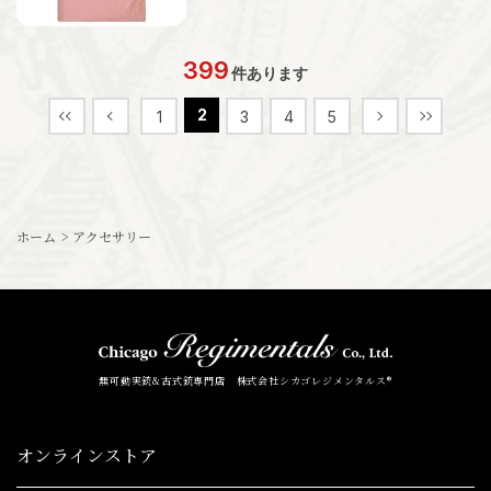
399
件あります
2
1
3
4
5
ホーム
>
アクセサリー
無可動実銃&古式銃専門店 株式会社シカゴレジメンタルス®
オンラインストア