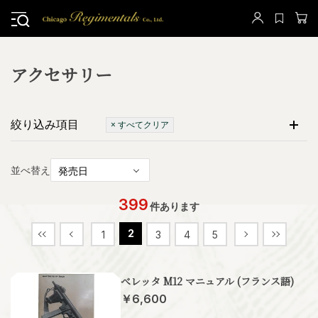
アクセサリー
絞り込み項目
× すべてクリア
並べ替え
399
件あります
2
1
3
4
5
べレッタ M12 マニュアル (フランス語)
￥6,600