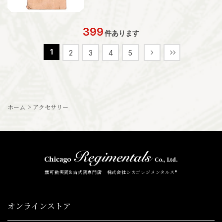
399
件あります
1
2
3
4
5
ホーム
>
アクセサリー
無可動実銃&古式銃専門店 株式会社シカゴレジメンタルス®
オンラインストア