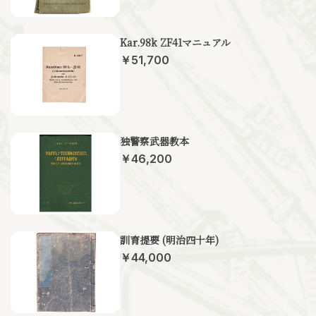
Kar.98k ZF41マニュアル
￥51,700
独警察武器教本
￥46,200
訓育提要 (明治四十年)
￥44,000