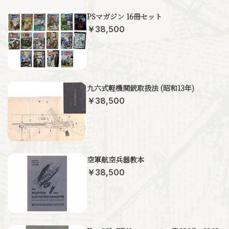
PSマガジン 16冊セット
￥38,500
九六式軽機関銃取扱法 (昭和13年)
￥38,500
空軍航空兵器教本
￥38,500