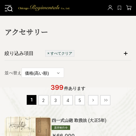
アクセサリー
絞り込み項目
× すべてクリア
並べ替え
399
件あります
1
2
3
4
5
四一式山砲 取扱法 (大正5年)
￥66,000