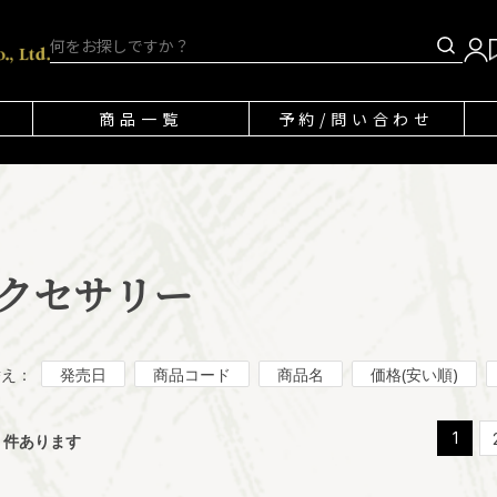
商品一覧
予約/問い合わせ
クセサリー
替え：
発売日
商品コード
商品名
価格(安い順)
9
1
件あります