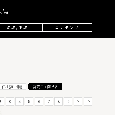
買取/下取
コンテンツ
価格(高い順)
発売日＋商品名
2
3
4
5
6
7
8
9
次
最後