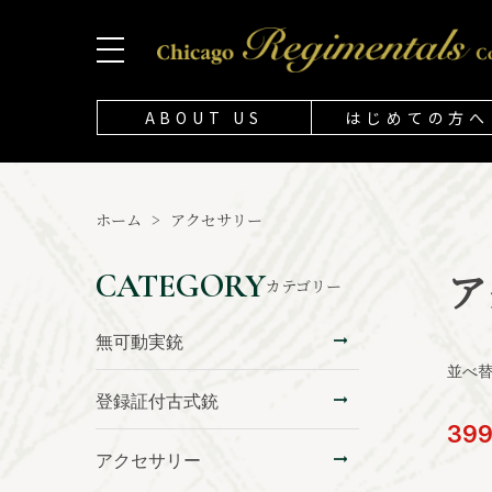
ABOUT US
はじめての方へ
ホーム
>
アクセサリー
ア
CATEGORY
カテゴリー
無可動実銃
並べ
登録証付古式銃
39
アクセサリー