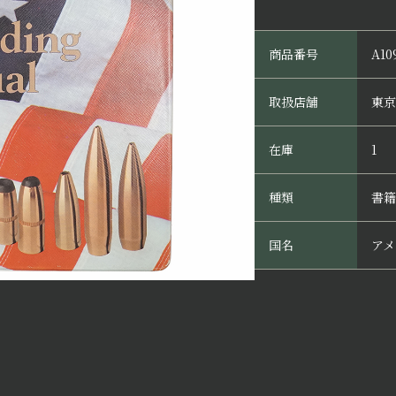
商品番号
A10
取扱店舗
東京
在庫
1
種類
書籍
国名
アメ