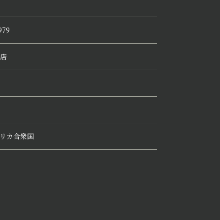
979
店
リカ合衆国