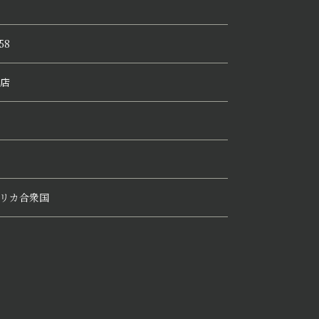
58
店
リカ合衆国