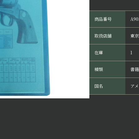
商品番号
A90
取扱店舗
東京
在庫
1
種類
書籍
国名
アメ