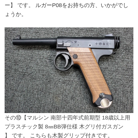
ー】
です。
ルガーP08をお持ちの方、いかがでし
ょうか。
その⑩
【マルシン 南部十四年式前期型 18歳以上用
プラスチック製 8㎜BB弾仕様 木グリ付ガスガン
】
です。 こちらも木製グリップ付きです。