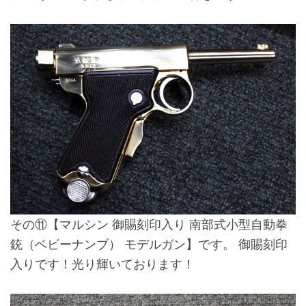
その⑪
【マルシン 御賜刻印入り 南部式小型自動拳
銃（ベビーナンブ） モデルガン】
です。 御賜刻印
入りです！光り輝いております！