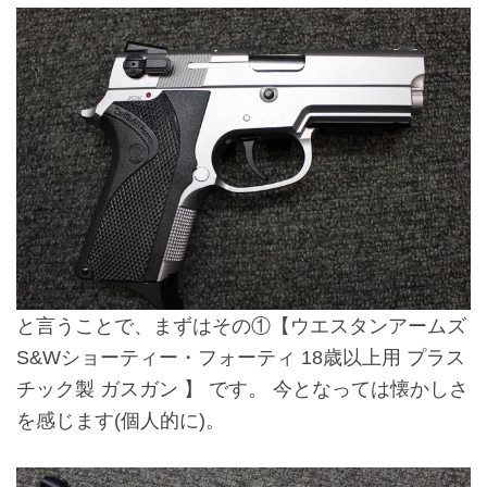
と言うことで、まずはその①
【ウエスタンアームズ
S&Wショーティー・フォーティ 18歳以上用 プラス
チック製 ガスガン 】
です。 今となっては懐かしさ
を感じます(個人的に)。