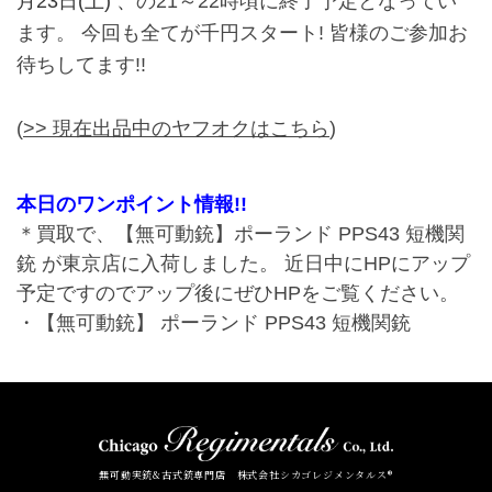
月23日(土) 、
の21～22時頃に終了予定となってい
ます。 今回も全てが千円スタート! 皆様のご参加お
待ちしてます!!
(
>> 現在出品中のヤフオクはこちら
)
本日のワンポイント情報!!
＊
買取で、【無可動銃】
ポーランド
PPS43 短機関
銃
が東京店に入荷しました。 近日中にHPにアップ
予定ですのでアップ後にぜひHPをご覧ください。
・【無可動銃】
ポーランド
PPS43 短機関銃
無可動実銃&古式銃専門店 株式会社シカゴレジメンタルス®