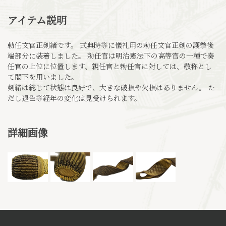
アイテム説明
勅任文官正剣緒です。 式典時等に儀礼用の勅任文官正剣の護拳後
端部分に装着しました。 勅任官は明治憲法下の高等官の一種で奏
任官の上位に位置します、親任官と勅任官に対しては、敬称とし
て閣下を用いました。
剣緒は総じて状態は良好で、大きな破損や欠損はありません。 た
だし退色等経年の変化は見受けられます。
詳細画像