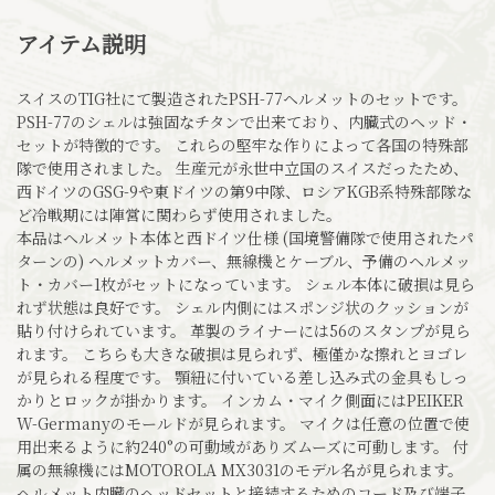
アイテム説明
スイスのTIG社にて製造されたPSH-77ヘルメットのセットです。
PSH-77のシェルは強固なチタンで出来ており、内臓式のヘッド・
セットが特徴的です。 これらの堅牢な作りによって各国の特殊部
隊で使用されました。 生産元が永世中立国のスイスだったため、
西ドイツのGSG-9や東ドイツの第9中隊、ロシアKGB系特殊部隊な
ど冷戦期には陣営に関わらず使用されました。
本品はヘルメット本体と西ドイツ仕様 (国境警備隊で使用されたパ
ターンの) ヘルメットカバー、無線機とケーブル、予備のヘルメッ
ト・カバー1枚がセットになっています。 シェル本体に破損は見ら
れず状態は良好です。 シェル内側にはスポンジ状のクッションが
貼り付けられています。 革製のライナーには56のスタンプが見ら
れます。 こちらも大きな破損は見られず、極僅かな擦れとヨゴレ
が見られる程度です。 顎紐に付いている差し込み式の金具もしっ
かりとロックが掛かります。 インカム・マイク側面にはPEIKER
W-Germanyのモールドが見られます。 マイクは任意の位置で使
用出来るように約240°の可動域がありズムーズに可動します。 付
属の無線機にはMOTOROLA MX3031のモデル名が見られます。
ヘルメット内臓のヘッドセットと接続するためのコード及び端子