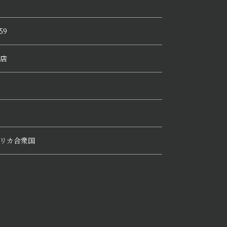
59
店
リカ合衆国