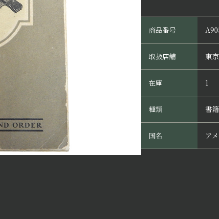
商品番号
A90
取扱店舗
東京
在庫
1
種類
書籍
国名
アメ