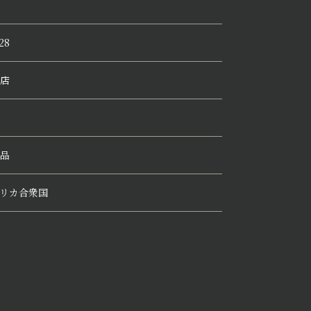
28
店
品
リカ合衆国