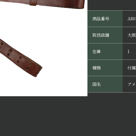
商品番号
A80
取扱店舗
大阪
在庫
1
種類
付属
国名
アメ