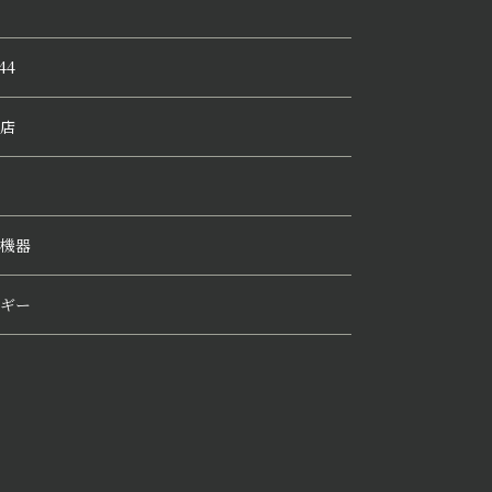
44
店
機器
ギー