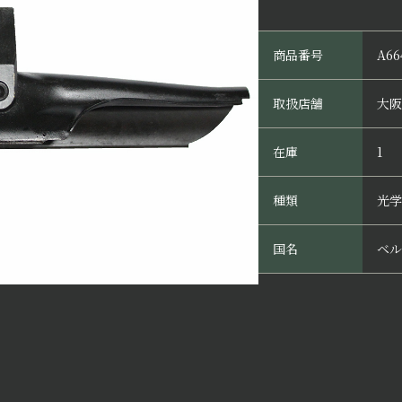
商品番号
A66
取扱店舗
大阪
在庫
1
種類
光学
国名
ベル