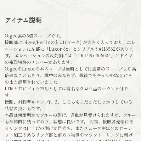
アイテム説明
Oigee製の6倍スコープです。
接眼部にOigee/Berlinの刻印 (マーク) が大きく入っており、エレ
ベーションに左部に「Luxor 6x」とシリアルの#116562がありま
す。 エレベーションの反対側には「D.R.P Nr.305004」とドイツ
の帝政特許のナンバーがあります。
OigeeのLuxorの本スコープは当時としては通常のスコープより高
倍率なこともあり、戦中のみならず、戦後でもモデル98などにそ
のまま流用されていました。
LTMと共にドイツ軍用としては有名なクロウ型のマウント付で
す。
接眼、対物革キャップ付で、こちらもまだまだしっかりしている
状態の良いもです。
本品は何箇所かでブルーの剥げ、退色が見受けられますが、ブルー
も全体的に残っており、状態は良いです。 対物、接眼各先端にあ
るリングは仕上げの剥げが目立ち、またチューブ中ほどのローレ
ット加工のあるリング部と前方対物側のマウント・リングに剥げ