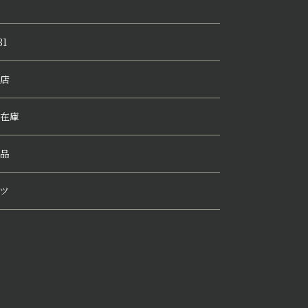
31
店
在庫
品
ツ