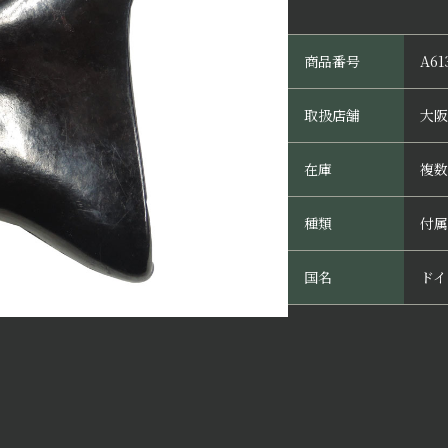
商品番号
A61
取扱店舗
大阪
在庫
複数
種類
付属
国名
ドイ