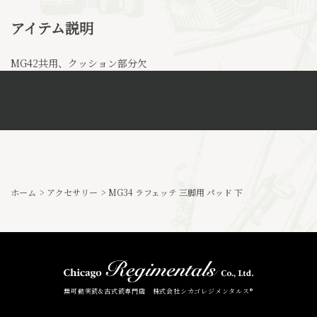
アイテム説明
MG42共用、クッション部分欠
ホーム
>
アクセサリー
>
MG34 ラフェッテ 三脚用 パッド 下
無可動実銃&古式銃専門店 株式会社シカゴレジメンタルス®