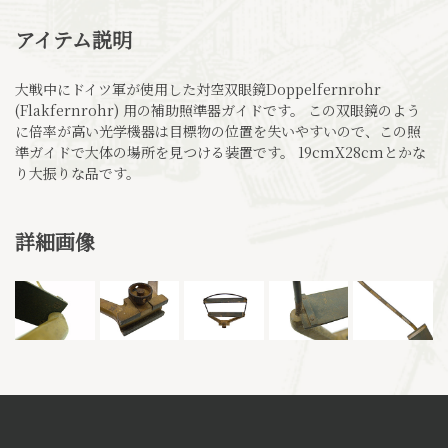
アイテム説明
大戦中にドイツ軍が使用した対空双眼鏡Doppelfernrohr
(Flakfernrohr) 用の補助照準器ガイドです。 この双眼鏡のよう
に倍率が高い光学機器は目標物の位置を失いやすいので、この照
準ガイドで大体の場所を見つける装置です。 19cmX28cmとかな
り大振りな品です。
詳細画像