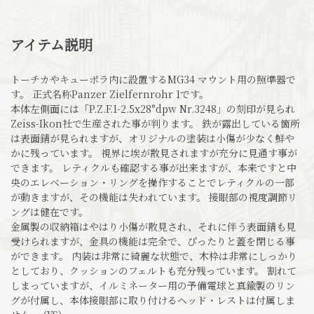
アイテム説明
トーチカやキューポラ内に設置するMG34 マウント用の照準器で
す。 正式名称Panzer Zielfernrohr 1です。
本体左側面には「P.Z.F.1-2.5x28°dpw Nr.3248」の刻印が見られ
Zeiss-Ikon社で生産された事が判ります。 鉄が露出している箇所
は表面錆が見られますが、オリジナルの塗装は小傷が少なく鮮や
かに残っています。 視界に埃が散見されますが充分に見通す事が
できます。 レティクルも確認する事が出来ますが、本来ですと中
央のエレベーション・リングを操作することでレティクルの一部
が動きますが、その機能は失われています。 接眼部の視度調節リ
ングは健在です。
金属製の収納箱はやはり小傷が散見され、それに伴う表面錆も見
受けられますが、金具の機能は完全で、ぴったりと蓋を閉じる事
ができます。 内装は非常に綺麗な状態で、木枠は非常にしっかり
としており、クッションのフェルトも充分残っています。 割れて
しまっていますが、イルミネーター用の予備電球と真鍮製のリン
グが付属し、本体接眼部に取り付けるヘッド・レストは付属しま