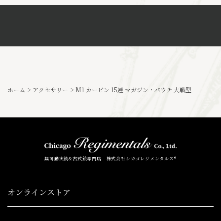
ホーム
>
アクセサリー
>
M1 カービン 15連 マガジン・パウチ 大戦型
無可動実銃&古式銃専門店 株式会社シカゴレジメンタルス®
オンラインストア