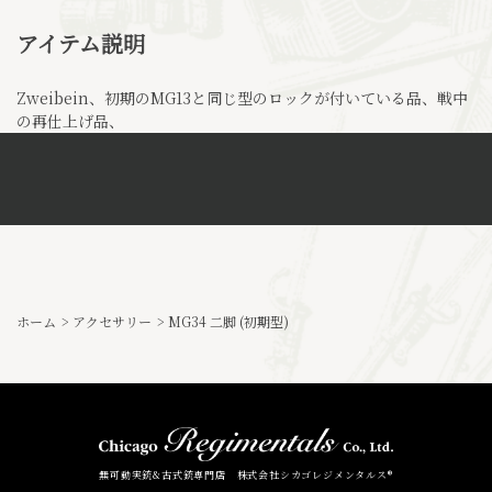
アイテム説明
Zweibein、初期のMG13と同じ型のロックが付いている品、戦中
の再仕上げ品、
ホーム
>
アクセサリー
>
MG34 二脚 (初期型)
無可動実銃&古式銃専門店 株式会社シカゴレジメンタルス®