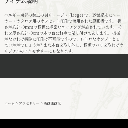
アイテム説明
ベルギー東部の銃工の街リェージュ (Liege) で、19世紀末にメー
カー・カタログ用のオフセット印刷で使用された原画板です。 暑
さが約2～3mmの銅板に緻密なエッチングが施されています。 そ
れを厚さ約2～3cmの木の台に釘等で貼り付けてあります。 機械
がなければ実際に印刷は不可能ですので、レトロなオブジェとし
ていかがでしょうか? また木台を取り外し、銅版のバリを取ればオ
リジナルのアクセサリーにもなります。
ホーム
>
アクセサリー
>
版画原画板