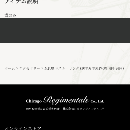
アイテム説明
溝のみ
ホーム
>
アクセサリー
>
MP38 マズル・リング (溝のみのMP40初期型共用)
無可動実銃&古式銃専門店 株式会社シカゴレジメンタルス®
オンラインストア