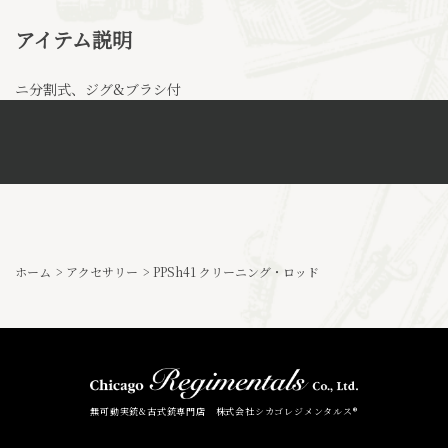
アイテム説明
ニ分割式、ジグ&ブラシ付
ホーム
>
アクセサリー
>
PPSh41 クリーニング・ロッド
無可動実銃&古式銃専門店 株式会社シカゴレジメンタルス®