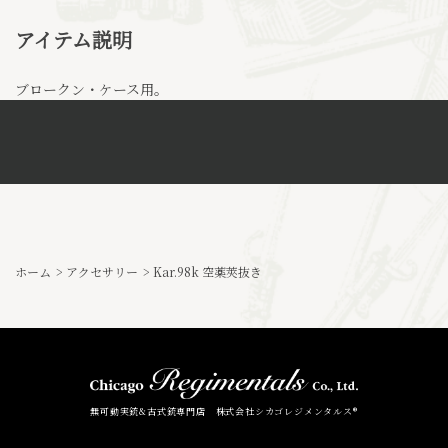
アイテム説明
ブロークン・ケース用。
ホーム
>
アクセサリー
>
Kar.98k 空薬莢抜き
無可動実銃&古式銃専門店 株式会社シカゴレジメンタルス®