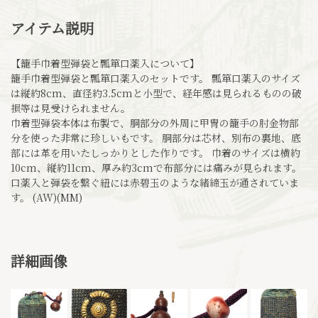
アイテム説明
【籠手巾着型弾袋と瓢箪口薬入について】
籠手巾着型弾袋と瓢箪口薬入のセットです。 瓢箪口薬入のサイズ
は縦約8cm、直径約3.5cmと小型で、経年感は見られるものの破
損等は見受けられません。
巾着型弾袋本体は布製で、胴部分の外周に甲冑の籠手の肘金物部
分を使った非常に珍しいもです。 胴部分は芯材、別布の裏地、底
部には革を用いたしっかりとした作りです。 巾着のサイズは横約
10cm、縦約11cm、厚み約3cmで布部分には痛みが見られます。
口薬入と弾袋を繋ぐ紐には赤碧玉のような緒締玉が通されていま
す。 (AW)(MM)
詳細画像