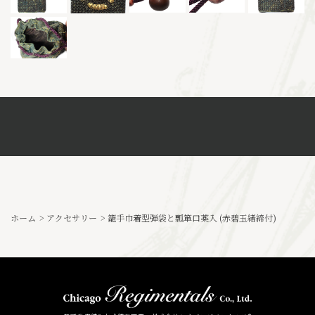
ホーム
>
アクセサリー
>
籠手巾着型弾袋と瓢箪口薬入 (赤碧玉緒締付)