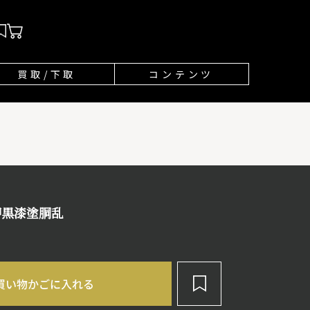
買取/下取
コンテンツ
押黒漆塗胴乱