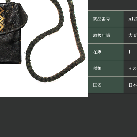
商品番号
A12
取扱店舗
大阪
在庫
1
種類
その
国名
日本