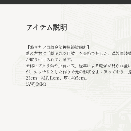
アイテム説明
【繋ギ九ツ目紋金箔押黒漆塗胴乱】
蓋の左右に「繋ギ九ツ目紋」を金箔で押した、革製黒漆塗
が取り付けられています。
全体にアタリ傷や虫食い穴、経年による乾燥が見られ蓋
が、カッチリとした作りで元の形状をよく保っており、擦
23cm、縦約11cm、厚み約5cm。
(AW)(MM)