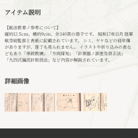
アイテム説明
【航法教育ノ参考について】
縦約12.5cm、横約9cm、全340頁の冊子です。 昭和17年11月 陸軍
航空総監部と表紙に記載されています。 シミ、ヤケなどの経年傷
がありますが、落丁も見られません。 イラストや折り込みの表な
どもあり「単銃教練」「方向探知」「計測器ノ誤差及修正法」
「九四式偏流計取扱法」など内容が解説されています。
詳細画像