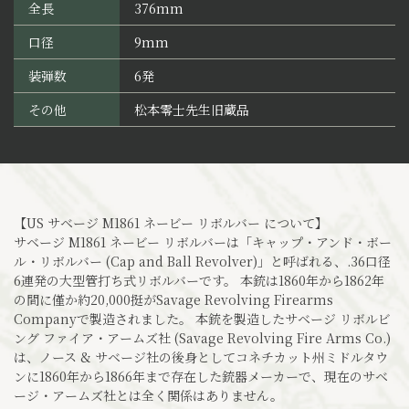
全長
376mm
口径
9mm
装弾数
6発
その他
松本零士先生旧蔵品
【US サベージ M1861 ネービー リボルバー について】
サベージ M1861 ネービー リボルバーは「キャップ・アンド・ボー
ル・リボルバー (Cap and Ball Revolver)」と呼ばれる、.36口径
6連発の大型管打ち式リボルバーです。 本銃は1860年から1862年
の間に僅か約20,000挺がSavage Revolving Firearms
Companyで製造されました。 本銃を製造したサベージ リボルビ
ング ファイア・アームズ社 (Savage Revolving Fire Arms Co.)
は、ノース & サベージ社の後身としてコネチカット州ミドルタウ
ンに1860年から1866年まで存在した銃器メーカーで、現在のサベ
ージ・アームズ社とは全く関係はありません。