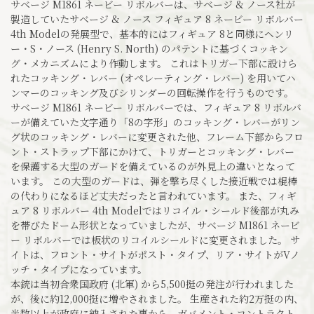
サベージ M1861 ネービー リボルバーは、サベージ & ノース社が
製造していたサベージ & ノース フィギュア 8 ネービー リボルバー
4th Modelの発展型で、基本的にはフィギュア 8と同様にヘンリ
ー・S・ノース (Henry S. North) のパテントに基づくコッキン
グ・メカニズムにより作動します。 これはトリガー下部に設けら
れたコッキング・レバー (オペレーティング・レバー) を用いてハ
ンマーのコッキング及びシリンダーの回転操作を行うものです。
サベージ M1861 ネービー リボルバーでは、フィギュア 8 リボルバ
ーが備えていた文字通り「8の字形」のコッキング・レバーがリン
グ状のコッキング・レバーに変更された他、フレーム下部からフロ
ント・ストラップ下部にかけて、トリガーとコッキング・レバー
を保護する大型のガードを備えているのが外見上の違いとなって
います。 この大型のガードは、弾を撃ち尽くした接近戦では棍棒
の代わりになるほど丈夫だったと言われています。 また、フィギ
ュア 8 リボルバー 4th Modelではリコイル・シールド後部が丸み
を帯びたドーム形状となっていましたが、サベージ M1861 ネービ
ー リボルバーでは板状のリコイルシールドに変更されました。 サ
イトは、フロント・サイトがポスト・タイプ、リア・サイトがVノ
ッチ・タイプになっています。
本銃は当初合衆国政府 (北軍) から5,500挺の発注が行われました
が、後に約12,000挺に増やされました。 生産された約2万挺の内、
半数以上が政府に納入された事から、ガバメント・コントラクト