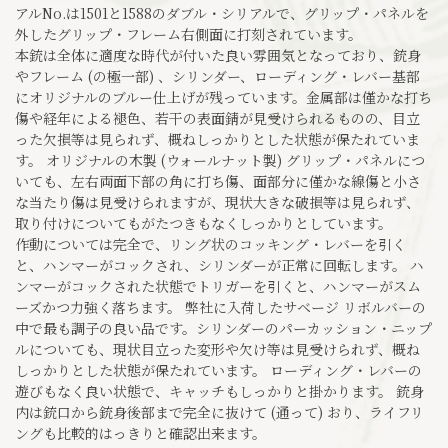
アルNo.は1501と1588のダブル・シリアルで、グリップ・パネルを
外したグリップ・フレーム右側面に打刻されています。
本銃は全体に適度な時代が付いた良い雰囲気となっており、銃身
やフレーム (の極一部) 、シリンダー、ローディング・レバー基部
にオリジナルのブルー仕上げが残っています。金属部は僅かな打ち
傷や経年による褪色、若干の表面錆が見受けられるものの、目立
った欠損等は見られず、概ねしっかりとした状態が保たれていま
す。 オリジナルの木製 (ウォールナット製) グリップ・パネルにつ
いても、左右両面下部の角に打ち傷、面部分に僅かな線傷と小さ
な当たり傷は見受けられますが、現状大きな破損等は見られず、
取り付けについてもがたつきもなくしっかりとしています。
作動については完全で、リング状のコッキング・レバーを引く
と、ハンマーがコックされ、シリンダーが正常に回転します。 ハ
ンマーがコックされた状態でトリガーを引くと、ハンマーがスム
ーズかつ力強く落ちます。 弊社に入荷したサベージ リボルバーの
中で最も調子の良い品です。シリンダーのパーカッション・ニップ
ルについても、現状目立った変形や欠け等は見受けられず、概ね
しっかりとした状態が保たれています。 ローディング・レバーの
遊びもなく良い状態で、キャッチもしっかりと掛かります。 銃身
内は銃口から銃身後部まで完全に抜けて (通って) おり、ライフリ
ングも比較的はっきりと確認出来ます。