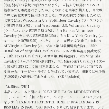
(政府契約) の拳銃と呼ばれています。 軍納入分以外については一
般市場でも販売されましたが、その多くを南軍が購入し、南北戦
争中は南北両軍で使用されました。 本銃を制式に採用したのは、
北軍では1st Wisconsin U.S. Volunteer Cavalry (ウィスコンシ
ン第1義勇騎兵隊) 、2nd Wisconsin U.S. Volunteer Cavalry
(ウィスコンシン第2義勇騎兵隊) 、5th Kansas Volunteer
Cavalry (カンザス第5義勇騎兵隊) 、7th New York Cavalry (ニ
ューヨーク第7騎兵隊) でした。 一方、南軍では34th Battalion
of Virginia Cavalry (バージニア第34義勇騎兵大隊) 、 35th
Battalion of Virginia Cavalry (バージニア第34義勇騎兵大隊)
、11th Texas Cavalry (テキサス第11騎兵連隊) 、7th Virginia
Cavalry (バージニア第7騎兵隊) 、7th Missouri Cavalry (ミズー
リ第7騎兵隊) により使用されました。 本銃は口径が.36口径であ
る事から、ネービー・モデルと呼ばれていますが、海軍では極少数
(約800挺) の調達に留まりました。 (KK Updated)
【本個体の説明】
本品のフレーム上面には「SAVAGE R.F.A Co. MIDDLETOWN.
CT.」のメーカー刻印に加えて、ヘンリー・S・ノースのパテント
を示す「H.S.NORTH PATENTED JUNE 17 1856 JANUARY 19
1859 MAY 15 1860」の刻印がはっきりと打刻されています。 シリ