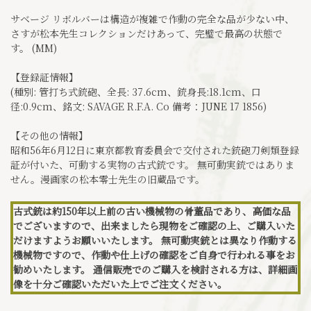
サベージ リボルバーは構造が複雑で作動の完全な品が少ない中、
さすが松本先生コレクションだけあって、完璧で最高の状態で
す。 (MM)
【登録証情報】
(種別: 管打ち式銃砲、全長: 37.6cm、銃身長:18.1cm、口
径:0.9cm、銘文: SAVAGE R.F.A. Co 備考：JUNE 17 1856)
【その他の情報】
昭和56年6月12日に東京都教育委員会で交付された銃砲刀剣類登録
証が付いた、可動する実物の古式銃です。 無可動実銃ではありま
せん。漫画家の松本零士先生の旧蔵品です。
古式銃は約150年以上前の古い機械物の骨董品であり、高価な品
でございますので、出来ましたら現物をご確認の上、ご購入いた
だけますようお願いいたします。 無可動実銃とは異なり作動する
機械物ですので、作動や仕上げの確認をご自身で行われる事をお
勧めいたします。 通信販売でのご購入を検討される方は、詳細画
像を十分ご確認いただいた上でご注文ください。