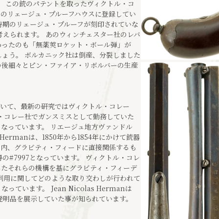
。 この銃のパテントを取ったヴィクトル・コ
年までベルギーのリェージュ・プルーフハウスに登録してい
lにはその時期のリェージュ・プルーフが刻印されていな
考えられます。 あのウィンチェスター社のレバ
わったのも「無薬莢ロケット・ボール弾」が
ょう。 ボルカニック社は倒産、分裂しました
の後細々とピン・ファイア・リボルバーの生産
ついて、最新の研究ではヴィクトル・コレー
ィクトル・コレー社でガンスミスとして勤務していた
明らかとなっています。 リエージュ地方ヴァンドル
s Hermanは、1850年から1854年にかけて銃器
の内、グラビティ・フィードに直接関係するも
日取得の#7997となっています。 ヴィクトル・コレ
が発明したそれらの機構を基にグラビティ・フィーデ
利用に関してどのような取り交わしが行われて
ます。 Jean Nicolas Hermanは
の発明品を展示していた事が知られています。