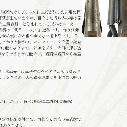
約99%オリジナルの仕上げが残った非常に程
面錆が出ていますが、目立った朽ち込み等は見
九四青森縣」と刻まれている以外はメーカー
森縣の「明治二二九四」連番です。 作りは非
も含め気になる傷が全くない極上品です。 作
しっかりと掛かり、ハーフ・コック位置で銃身
可能となります。 弾頭をブリーチ内に押し込
なく行う事が可能です。 銃身は銃口から薬室
で、松本先生は本モデルをペアでニ挺お持ちで
ップクラスの、古式銃を収集する中で最も魅力
口径: 1.2cm、備考: 明治二二九四 青森縣)
刀剣類登録証が付いた、可動する実物の古式銃で
ではありません。