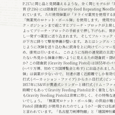
P.217に同じ品と見間違えるような、全く同じモデルが
頁 (P.216) には隠倉銃 (Gravity-feed Repeatin
れています。 ただ使用弾薬が「ドライゼ薬莢を使用する
「無薬莢のロケット・ボール弾」を使用します。 使用方
ク・ポジションまで起こすとブリーチ・ブロックが上昇し
よってブリーチ・ブロックの手前まで押し下げられ、筒
し一発ずつ薬室に送り込まれます。 そしてフル・コック
が下方に降りて撃発準備が整います。 あとはシングル・
じように次弾を送り込む為に銃身を上に向けてハンマーを起
め、排莢は行いません。 このように当時の連発銃の主流
たない外見から弾倉が無いように見えるため隠倉銃 = 
か? この隠倉銃 (Gravity Feeding Pistol) は
(=パリ万博、初めて万国博覧会と称す) に出品されまし
弾」は装薬が少ないので、初速が遅く近距離でしか有効で
打式 (パーカッション・ファイア) からカニ目打式 (ピ
1857年にS&Wが貫通式シリンダーと縁打式 (リム・フ
時期でもあってGravity Feeding Pistolは全く
もGravity Feeding Pistolは非常に珍しく、
いでしょう。 「無薬莢ロケット・ボール弾」の供給が難しい日本
Pistol (隠倉銃) が使用されたのでしょうか? 一説で
と言われています。「名古屋刀剣博物館」と「靖国神社