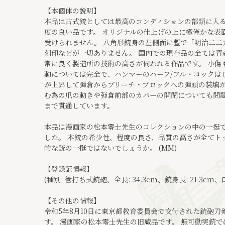
【本個体の説明】
本品は古式銃としては最高のコンディションの部類に入る
度の良い品です。 オリジナルの仕上げの上に極僅かな表
受けられません。 八角形銃身の左側面に鏨で「明治二二
刻印などが一切ありません。 国内での現存品の全ては青
常に良く製造所の技術の高さが伺われる作品です。 小傷
動については完全で、ハンマーのハーフ/フル・コックは
が上昇して弾倉からブリーチ・ブロックへの弾頭の装填が
む為の爪の動きや弾倉前部のカバーの開閉についても問題
まで貫通しています。
本品は漫画家の松本零士先生のコレクションの中の一挺
した。 本銃の希少性、程度の良さ、品質の高さが全てト
的な銃の一挺ではないでしょうか。 (MM)
【登録証情報】
(種別: 管打ち式銃砲、全長: 34.3cm、銃身長: 21.3cm、
【その他の情報】
令和5年8月10日に東京都教育委員会で交付された銃砲
す。 漫画家の松本零士先生の旧蔵品です。 無可動実銃