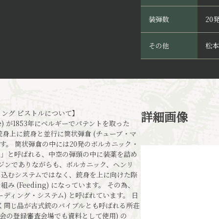
装弾数
20
その他
松本
ィング ピストルについて】
詳細画像
tte) が1853年にベルギーでパテントを取った
です。 銃身上に銃身と並行に筒状弾倉 (チューブ・マ
す。 筒状弾倉の中には20発のボルカニック・
Ball」と呼ばれる、中空の弾頭の中に装薬を詰め
マガジンでありながらも、ボルカニック、ヘンリ
り込むシステムではなく、銃身を上に向けた際
組み (Feeding) になっています。 その為、
ィ・フィーディング・システム) と呼ばれています。 日
く同じ品が古式銃のバイブルとも呼ばれる所荘
会の登録審査会場でも資料として使用) の