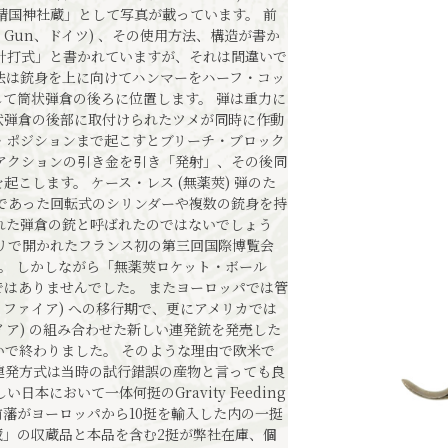
「靖国神社蔵」として写真が載っています。 前
g Needle Gun、ドイツ) 、その使用方法、構造が書か
針打式」と書かれていますが、それは間違いで
法は銃身を上に向けてハンマーをハーフ・コッ
て筒状弾倉の後ろに位置します。 弾は重力に
状弾倉の後部に取付けられたツメが同時に作動
・ポジションまで起こすとブリーチ・ブロック
アクションの引き金を引き「発射」、その後同
こします。 ケース・レス (無薬莢) 弾のた
であった回転式のシリンダーや複数の銃身を持
隠れた弾倉の銃と呼ばれたのではないでしょう
1855年のパリで開かれたフランス初の第三回国際博覧会
た。 しかしながら「無薬莢ロケット・ボール
はありませんでした。 またヨーロッパでは管
ン・ファイア) への移行期で、更にアメリカでは
ァイア) の組み合わせた新しい連発銃を発売した
普及しないで終わりました。 そのような理由で欧米で
その特殊な連発方式は当時の試行錯誤の産物と言っても良
において一体何挺のGravity Feeding
は弘前藩がヨーロッパから10挺を輸入した内の一挺
蔵」の収蔵品と本品を含む2挺が弊社在庫、個