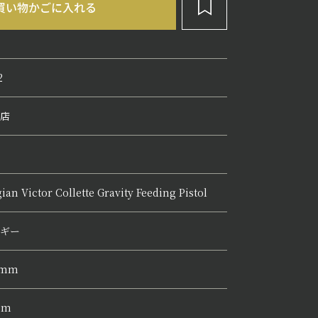
2
店
ian Victor Collette Gravity Feeding Pistol
ギー
3mm
mm