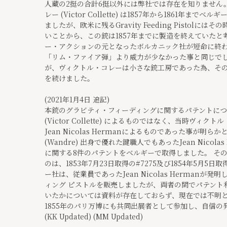
人蔵の2挺の合計6挺以外には弊社では存在を知りません
レー (Victor Collette) は1857年から1861
ましたが、欧米に残るGravity Feeding Pisto
いことから、この銃は1857年までに製造を終えていたと
ー・アクションの元となったボルカニック社が短命に終
「リム・ファイア弾」より威力が少なかった事と同じでし
が、ヴィクトル・コレーは小さな銃工房であった為、そ
を続けました。
(2021年1月4日 追記)
本銃のグラビティ・フィーディングに関するパテントに
(Victor Collette) によるものではなく、当時ヴ
Jean Nicolas Hermanによるものであった事が
(Wandre) 出身で優れた鍵職人でもあったJean Nicola
に関する8件のパテントをベルギーで取得しました。 そ
のは、1853年7月23日取得の#7275及び1854年5月5
ー社は、従業員であったJean Nicolas Herman
ィング ピストルを販売しましたが、両者の間でパテント
いたかについては資料が存在しておらず、現在では不明となってい
1855年のパリ万博にも共同出展者として参加し、自信
(KK Updated) (MM Updated)