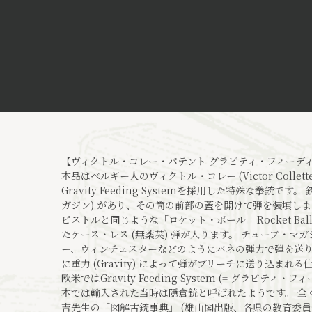
【ヴィクトル・コレー・パテント グラビティ・フィーデ
本品はベルギー人のヴィクトル・コレー (Victor Colle
Gravity Feeding Systemを採用した特殊な拳銃
ガジン) があり、その筒の前部の蓋を開けて弾を装填しま
ピストルと同じような「ロケット・ボール = Rocket 
たケース・レス (無薬莢) 弾が入ります。 チューブ・
ー、ウィンチェスターなどのようにバネの弾力で弾を送
に重力 (Gravity) によって弾がブリーチに送り込まれる仕
欧米ではGravity Feeding System (= グラビテ
本では輸入された当時は隠倉銃と呼ばれたようです。 全
吉先生の「図解古銃事典」 (雄山閣出版、各県の教育委員