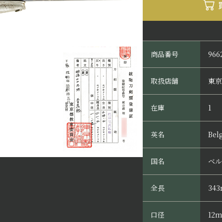
商品番号
966
取扱店舗
東京
在庫
1
英名
Belg
国名
ベル
全長
34
口径
12