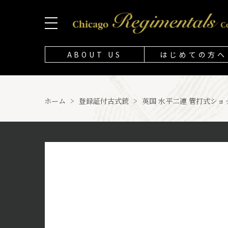
ABOUT US
はじめての方へ
ホーム
>
登録証付古式銃
>
英国 水平二連 管打式ショッ