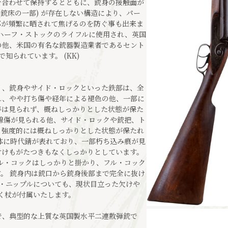
を合わせて保持するとともに、銃身の接触面が
(銃床の一部) が存在しない構造により、パー
部が頻繁に晒されて焦げるのを防ぐ事も出来ま
ハーフ・ストックのライフルに使用され、英国
の他、米国の有名な銃器製造業者であるセント
た事で知られています。 (KK)
り、銃身やサイド・ロックといった鉄部は、全
れ、やや打ち傷や経年による褪色の他、一部に
等は見られず、概ねしっかりとした状態が保た
線傷が見られる他、サイド・ロックや銃把、ト
、強度的には概ねしっかりとした状態が保たれ
体に時代錆が表れており、一部朽ち込み痕が見
付けもがたつきもなくしっかりとしています。
ル・コックはしっかりと掛かり、フル・コック
。 銃身内は銃口から銃身後部まで完全に抜け
ョン・ニップルについても、現状目立った欠けや
く杖が付属いたします。
で、典型的な上質な英国製水平二連散弾銃で