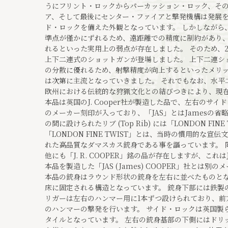
うにフリント・ロックからパーカッション・ロック、そ
ア、そして最後にセンター・ファイアと撃発機構は発展
ド・ロックを備えた外観となっています。 しかしながら
準点が僅かにずれるため、遠距離での精度に制約があり
れるといった実用上の弱点が存在しました。 そのため、
上下二連式のショットガンが登場しました。 上下二連シ
の分散に優れるため、射撃精度が向上するといったメリ
は次第に主流となっていきました。 それでもなお、水平
欧州における伝統的な狩猟文化との結びつきにより、現
本品は英国のJ. Cooper社が製造した品で、左右のサイド・
のメーカー刻印が入っており、「JAS」とはJamesの
の間に設けられたリブ (Top Rib) には「LONDON FI
「LONDON FINE TWIST」とは、当時の慣用的な
れた高品質なダマスカス銃身である事を謳っています。 
他にも「J. R. COOPER」銘の品が存在しますが、これはJo
本品を製造した「JAS (James) COOPER」社とは別
本品の銃身はラウンド形状の銃身を左右に並べたものとな
床に固定される構造となっています。 銃身下部には鉄製
リガーは左右のハンマー用に1本ずつ設けられており、前
のハンマーの撃発を行います。 サイド・ロックは英国製らしい
タイルとなっています。 左右の銃身基部の下側にはドリップ・