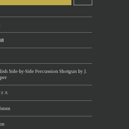
1
店
lish Side-by-Side Percussion Shotgun by J.
per
リス
26mm
mm