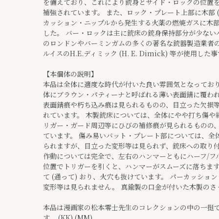
を備えており、これにより銃身とサイド・ロックの位置
補強されています。 また、ロック・プレート上部に木部 
カッション・ニップルから発生する火薬の燃焼ガスに木
した。 バー・ロックは主に銃床の銃身保持部分が少ない
のロンドンやバーミンガムの多くの著名な銃器製造業者
ルイスのH.E.ディミック (H. E. Dimick) 等が使用し
【本個体の説明】
本品は全体に適度な時代が付いた良い雰囲気となってお
体にブラウン・パティーナと呼ばれる薄い表面錆に覆わ
表面錆痕や朽ち込み痕は見られるものの、目立った欠損
れています。 木製銃床については、全体にやや打ち傷や
リガー・ガード周辺等にひびの補修痕が見られるものの
ています。 傷み易いバット・プレート部については、全
られますが、目立った変形等は見られず、銃床への取り
作動については完全で、左右のハンマーともにハーフ/フ
位置でトリガーを引くと、ハンマーがスムーズに落ちます
て (通って) おり、火穴も抜けています。 パーカッシ
変形等は見られません。 真鍮製の口金が付いた木製のさ
本品は漫画家の松本零士先生のコレクションの中の一挺
す。 (KK) (MM)