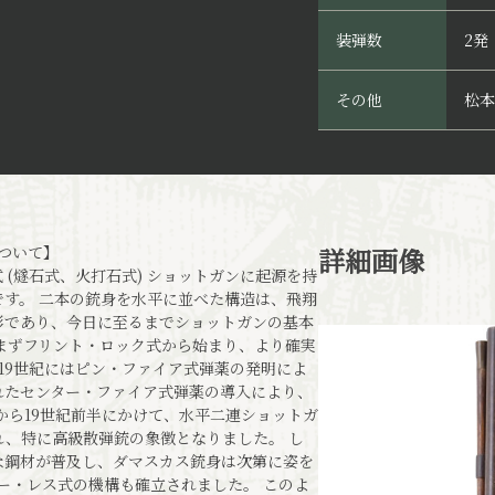
装弾数
2発
その他
松本
について】
詳細画像
 (燧石式、火打石式) ショットガンに起源を持
す。 二本の銃身を水平に並べた構造は、飛翔
形であり、今日に至るまでショットガンの基本
まずフリント・ロック式から始まり、より確実
に19世紀にはピン・ファイア式弾薬の発明によ
れたセンター・ファイア式弾薬の導入により、
から19世紀前半にかけて、水平二連ショットガ
、特に高級散弾銃の象徴となりました。 し
な鋼材が普及し、ダマスカス銃身は次第に姿を
マー・レス式の機構も確立されました。 このよ