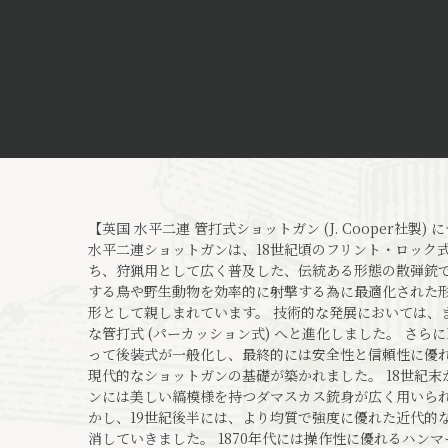
【英国 水平二連 管打式ショットガン (J. Cooper社製) 
水平二連ショットガンは、18世紀頃のフリント・ロック式
ち、狩猟用として広く普及した、伝統ある形態の散弾銃で
する鳥や野生動物を効率的に射撃する為に最適化された
形として親しまれています。 技術的な発展においては、
な管打式 (パーカッション式) へと進化しました。 さら
って後装式が一般化し、最終的には安全性と信頼性に優
現代的なショットガンの基礎が築かれました。 18世紀末
ンには美しい縞模様を持つダマスカス銃身が広く用いられ
かし、19世紀後半には、より均質で強度に優れた近代的
消していきました。 1870年代には操作性に優れるハン