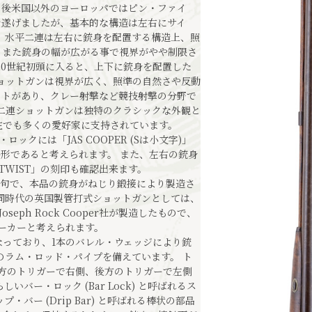
の後米国以外のヨーロッパではピン・ファイ
を遂げましたが、基本的な構造は左右にサイ
、水平二連は左右に銃身を配置する構造上、照
、また銃身の幅が広がる事で視界がやや制限さ
20世紀初頭に入ると、上下に銃身を配置した
ョットガンは視界が広く、照準の自然さや反動
ットがあり、クレー射撃など競技射撃の分野で
二連ショットガンは独特のクラシックな外観と
在でも多くの愛好家に支持されています。
ロックには「JAS COOPER (Sは小文字)」
省略形であると考えられます。 また、左右の銃身
NE TWIST」の刻印も確認出来ます。
宣伝文句で、本品の銃身がねじり鍛接により製造さ
同時代の英国製管打式ショットガンとしては、
seph Rock Cooper社が製造したもので、
のメーカーと考えられます。
っており、1本のバレル・ウェッジにより銃
のラム・ロッド・パイプを備えています。 ト
方のトリガーで右側、後方のトリガーで左側
バー・ロック (Bar Lock) と呼ばれるス
バー (Drip Bar) と呼ばれる棒状の部品