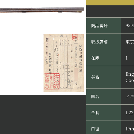
商品番号
959
取扱店舗
東京
在庫
1
Eng
英名
Coo
国名
イギ
全長
1,2
口径
19